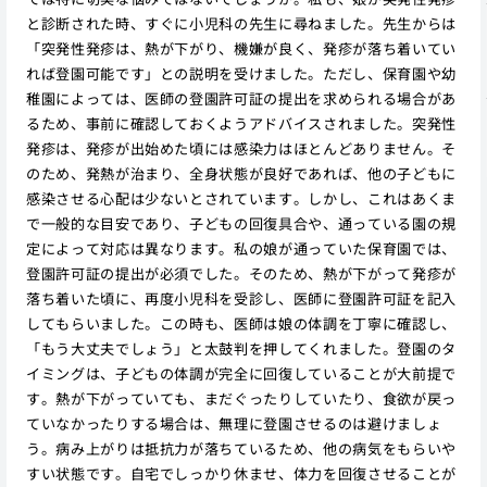
と診断された時、すぐに小児科の先生に尋ねました。先生からは
「突発性発疹は、熱が下がり、機嫌が良く、発疹が落ち着いてい
れば登園可能です」との説明を受けました。ただし、保育園や幼
稚園によっては、医師の登園許可証の提出を求められる場合があ
るため、事前に確認しておくようアドバイスされました。突発性
発疹は、発疹が出始めた頃には感染力はほとんどありません。そ
のため、発熱が治まり、全身状態が良好であれば、他の子どもに
感染させる心配は少ないとされています。しかし、これはあくま
で一般的な目安であり、子どもの回復具合や、通っている園の規
定によって対応は異なります。私の娘が通っていた保育園では、
登園許可証の提出が必須でした。そのため、熱が下がって発疹が
落ち着いた頃に、再度小児科を受診し、医師に登園許可証を記入
してもらいました。この時も、医師は娘の体調を丁寧に確認し、
「もう大丈夫でしょう」と太鼓判を押してくれました。登園のタ
イミングは、子どもの体調が完全に回復していることが大前提で
す。熱が下がっていても、まだぐったりしていたり、食欲が戻っ
ていなかったりする場合は、無理に登園させるのは避けましょ
う。病み上がりは抵抗力が落ちているため、他の病気をもらいや
すい状態です。自宅でしっかり休ませ、体力を回復させることが