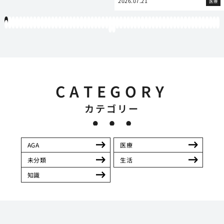
2026.07.21
医療
1
2
3
4
5
6
7
8
9
10
11
12
13
14
15
16
17
18
19
20
21
22
23
24
25
26
27
28
29
30
31
32
33
34
35
36
37
38
39
40
41
42
43
44
45
46
47
48
49
50
51
52
53
54
55
56
57
58
59
60
61
62
63
64
65
66
67
68
69
70
71
72
73
74
75
76
77
78
79
80
81
82
83
84
85
86
87
88
89
90
91
92
93
94
95
96
97
98
99
100
101
102
103
104
105
106
107
108
109
110
111
112
113
114
115
116
117
118
119
12
121
122
CATEGORY
カテゴリー
AGA
医療
未分類
生活
知識