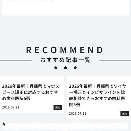
RECOMMEND
おすすめ記事一覧
2026年最新｜兵庫県でマウス
2026年最新｜兵庫県でワイヤ
ピース矯正に対応するおすす
ー矯正とインビザラインを比
め歯科医院5選
較相談できるおすすめ歯科医
院5選
2026.07.21
医療
2026.07.21
医療
1
2
3
4
5
6
7
8
9
10
11
12
13
14
15
16
17
18
19
20
21
22
23
24
25
26
27
28
29
30
31
32
33
34
35
36
37
38
39
40
41
42
43
44
45
46
47
48
49
50
51
52
53
54
55
56
57
58
59
60
61
62
63
64
65
66
67
68
69
70
71
72
73
74
75
76
77
78
79
80
81
82
83
84
85
86
87
88
89
90
91
92
93
94
95
96
97
98
99
100
101
102
103
104
105
106
107
108
109
110
111
112
113
114
115
116
117
118
119
12
121
122