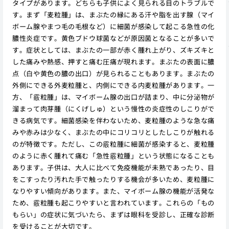
タイプがあります。どちらも子供によく見られる目のトラブルで
す。まず「麦粒腫」は、まぶたの縁にある汗や脂を出す腺（マイ
ボーム腺やまつ毛の毛根など）に細菌が感染して起こる急性の化
膿性炎症です。黄色ブドウ球菌などが原因菌となることが多いで
す。症状としては、まぶたの一部が赤く腫れ上がり、ズキズキと
した痛みや熱感、押すと痛む圧痛が現れます。まぶたの表面に膿
点（白や黄色の膿の出口）が見られることもあります。まぶたの
外側にできる外麦粒腫と、内側にできる内麦粒腫があります。一
方、「霰粒腫」は、マイボーム腺の出口が詰まり、中に分泌物が
溜まって肉芽腫（にくげしゅ）という慢性の炎症性のしこりがで
きる病気です。細菌感染を伴わないため、麦粒腫のような急な痛
みや赤みは少なく、まぶたの中にコリコリとしたしこりが触れる
のが特徴です。ただし、この霰粒腫に細菌が感染すると、麦粒腫
のように赤く腫れて痛む「急性霰粒腫」という状態になることも
あります。子供は、大人に比べて免疫機能が未熟であったり、目
をこすったり汚れた手で触ったりする機会が多いため、麦粒腫に
なりやすい傾向があります。また、マイボーム腺の機能が活発な
ため、霰粒腫も起こりやすいと言われています。これらの「もの
もらい」の症状に気づいたら、まずは眼科を受診し、正確な診断
を受けることが大切です。