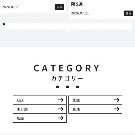
院5選
2026.07.21
医療
2026.07.21
医療
1
2
3
4
5
6
7
8
9
10
11
12
13
14
15
16
17
18
19
20
21
22
23
24
25
26
27
28
29
30
31
32
33
34
35
36
37
38
39
40
41
42
43
44
45
46
47
48
49
50
51
52
53
54
55
56
57
58
59
60
61
62
63
64
65
66
67
68
69
70
71
72
73
74
75
76
77
78
79
80
81
82
83
84
85
86
87
88
89
90
91
92
93
94
95
96
97
98
99
100
101
102
103
104
105
106
107
108
109
110
111
112
113
114
115
116
117
118
119
12
121
122
CATEGORY
カテゴリー
AGA
医療
未分類
生活
知識