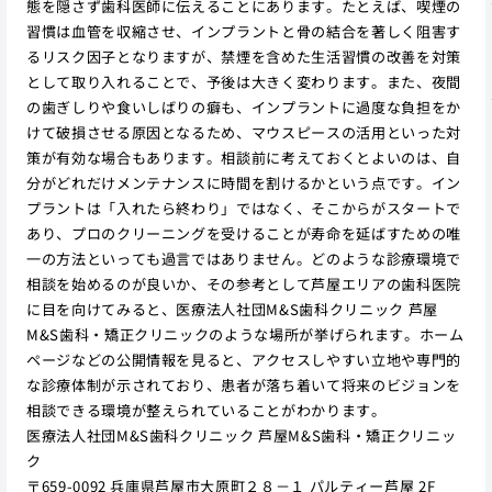
態を隠さず歯科医師に伝えることにあります。たとえば、喫煙の
習慣は血管を収縮させ、インプラントと骨の結合を著しく阻害す
るリスク因子となりますが、禁煙を含めた生活習慣の改善を対策
として取り入れることで、予後は大きく変わります。また、夜間
の歯ぎしりや食いしばりの癖も、インプラントに過度な負担をか
けて破損させる原因となるため、マウスピースの活用といった対
策が有効な場合もあります。相談前に考えておくとよいのは、自
分がどれだけメンテナンスに時間を割けるかという点です。イン
プラントは「入れたら終わり」ではなく、そこからがスタートで
あり、プロのクリーニングを受けることが寿命を延ばすための唯
一の方法といっても過言ではありません。どのような診療環境で
相談を始めるのが良いか、その参考として芦屋エリアの歯科医院
に目を向けてみると、医療法人社団M&S歯科クリニック 芦屋
M&S歯科・矯正クリニックのような場所が挙げられます。ホーム
ページなどの公開情報を見ると、アクセスしやすい立地や専門的
な診療体制が示されており、患者が落ち着いて将来のビジョンを
相談できる環境が整えられていることがわかります。
医療法人社団M&S歯科クリニック 芦屋M&S歯科・矯正クリニッ
ク
〒659-0092 兵庫県芦屋市大原町２８－１ パルティー芦屋 2F