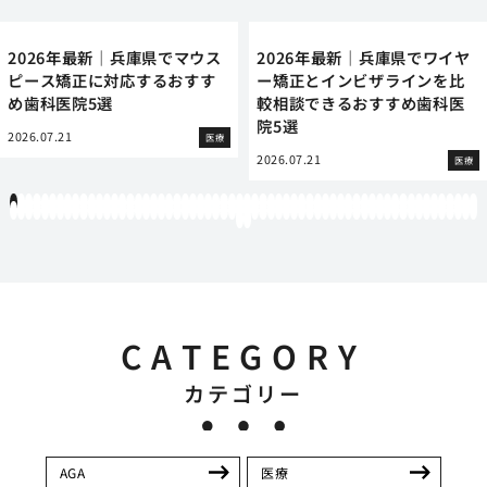
2026年最新｜兵庫県でマウス
2026年最新｜兵庫県でワイヤ
ピース矯正に対応するおすす
ー矯正とインビザラインを比
め歯科医院5選
較相談できるおすすめ歯科医
院5選
2026.07.21
医療
2026.07.21
医療
1
2
3
4
5
6
7
8
9
10
11
12
13
14
15
16
17
18
19
20
21
22
23
24
25
26
27
28
29
30
31
32
33
34
35
36
37
38
39
40
41
42
43
44
45
46
47
48
49
50
51
52
53
54
55
56
57
58
59
60
61
62
63
64
65
66
67
68
69
70
71
72
73
74
75
76
77
78
79
80
81
82
83
84
85
86
87
88
89
90
91
92
93
94
95
96
97
98
99
100
101
102
103
104
105
106
107
108
109
110
111
112
113
114
115
116
117
118
119
12
121
122
CATEGORY
カテゴリー
AGA
医療