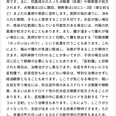
用です。主に、抗菌成分の入った点眼薬（目薬）や眼軟膏が処方
されます。点眼薬は1日に数回、眼軟膏は1日に1～2回（寝る前な
ど）まぶたの裏側や患部に塗布します。医師の指示通りに、決め
られた期間、きちんと使用することが大切です。炎症が強い場合
や、感染が広範囲に及んでいる可能性がある場合には、内服の抗
菌薬が処方されることもあります。また、膿が溜まって腫れが強
い場合には、医師が針で小さく切開して膿を排出する「切開排膿
（せっかいはいのう）」という処置を行うこともあります。これ
により、痛みや腫れが急速に軽減し、治癒が早まることが期待で
きます。局所麻酔で行われることが多いですが、子供の場合は状
況に応じて鎮静が必要になることもあります。「霰粒腫」と診断
された場合は、治療法が少し異なります。炎症を伴わない小さな
霰粒腫で、自覚症状もほとんどない場合は、特別な治療はせずに
経過観察となることもあります。しこりが気になる場合や、軽い
炎症を伴う場合には、抗炎症作用のあるステロイド点眼薬や眼軟
膏、あるいは非ステロイド性の抗炎症点眼薬が処方されることが
あります。また、霰粒腫の中に直接ステロイドを注射する「ケナ
コルト注射」という治療法もあります。これにより、しこりが小
さくなったり、炎症が治まったりする効果が期待できます。ただ
し、皮膚の色が白っぽくなるなどの副作用の可能性もあるため、