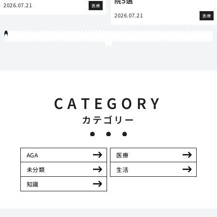
院5選
2026.07.21
医療
2026.07.21
医療
1
2
3
4
5
6
7
8
9
10
11
12
13
14
15
16
17
18
19
20
21
22
23
24
25
26
27
28
29
30
31
32
33
34
35
36
37
38
39
40
41
42
43
44
45
46
47
48
49
50
51
52
53
54
55
56
57
58
59
60
61
62
63
64
65
66
67
68
69
70
71
72
73
74
75
76
77
78
79
80
81
82
83
84
85
86
87
88
89
90
91
92
93
94
95
96
97
98
99
100
101
102
103
104
105
106
107
108
109
110
111
112
113
114
115
116
117
118
119
12
121
122
CATEGORY
カテゴリー
AGA
医療
未分類
生活
知識