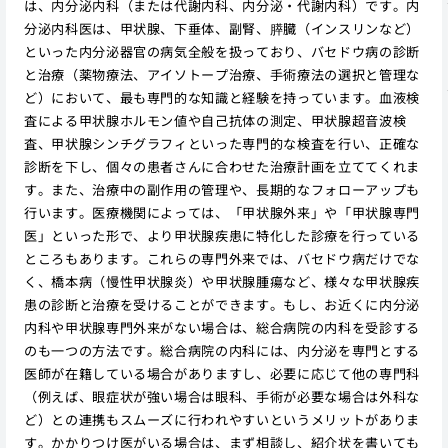
は、内分泌内科（または代謝内科、内分泌・代謝内科）です。内
分泌内科医は、甲状腺、下垂体、副腎、膵臓（インスリンなど）
といった内分泌器官の病気全般を扱っており、バセドウ病の診断
と治療（薬物療法、アイソトープ治療、手術療法の選択と管理な
ど）において、最も専門的な知識と経験を持っています。血液検
査による甲状腺ホルモン値や自己抗体の測定、甲状腺超音波検
査、甲状腺シンチグラフィといった専門的な検査を行い、正確な
診断を下し、個々の患者さんに合わせた治療計画を立ててくれま
す。また、治療中の副作用の管理や、長期的なフォローアップも
行います。医療機関によっては、「甲状腺外来」や「甲状腺専門
医」といった形で、より甲状腺疾患に特化した診療を行っている
ところもあります。これらの専門外来では、バセドウ病だけでな
く、橋本病（慢性甲状腺炎）や甲状腺腫瘍など、様々な甲状腺疾
患の診断と治療を受けることができます。もし、お近くに内分泌
内科や甲状腺専門外来がない場合は、総合病院の内科を受診する
のも一つの方法です。総合病院の内科には、内分泌を専門とする
医師が在籍している場合がありますし、必要に応じて他の専門科
（例えば、眼症状が強い場合は眼科、手術が必要な場合は外科な
ど）との連携もスムーズに行われやすいというメリットがありま
す。かかりつけ医がいる場合は、まず相談し、紹介状を書いても