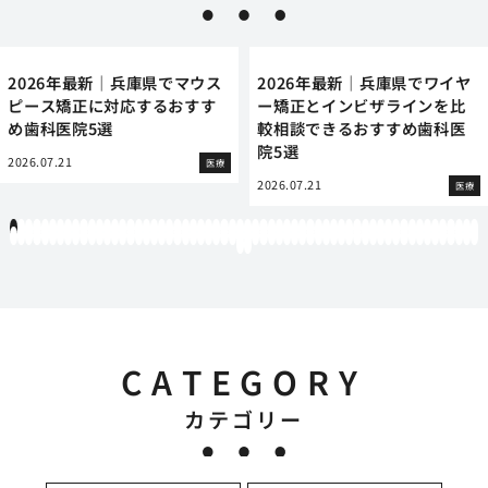
2026年最新｜兵庫県でマウス
2026年最新｜兵庫県でワイヤ
ピース矯正に対応するおすす
ー矯正とインビザラインを比
め歯科医院5選
較相談できるおすすめ歯科医
院5選
2026.07.21
医療
2026.07.21
医療
1
2
3
4
5
6
7
8
9
10
11
12
13
14
15
16
17
18
19
20
21
22
23
24
25
26
27
28
29
30
31
32
33
34
35
36
37
38
39
40
41
42
43
44
45
46
47
48
49
50
51
52
53
54
55
56
57
58
59
60
61
62
63
64
65
66
67
68
69
70
71
72
73
74
75
76
77
78
79
80
81
82
83
84
85
86
87
88
89
90
91
92
93
94
95
96
97
98
99
100
101
102
103
104
105
106
107
108
109
110
111
112
113
114
115
116
117
118
119
12
121
122
CATEGORY
カテゴリー