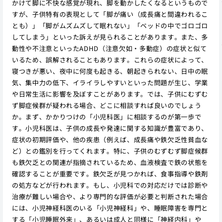
かけて脚に不快な感覚が現れ、脚を動かしたくなるというもので
すが、子供特有の表現として「脚が痛い（成長痛と間違われるこ
とも）」「脚がムズムズして眠れない」「ベッドの中でゴロゴロ
してしまう」といった訴えが見られることがあります。また、多
動性や不注意といったADHD（注意欠如・多動症）の症状と似て
いるため、誤解されることもあります。これらの症状によって、
寝つきが悪い、夜中に何度も起きる、朝起きられない、日中の眠
気、集中力の低下、イライラしやすいといった問題が生じ、学業
や日常生活に影響を及ぼすことがあります。では、子供にむずむ
ず脚症候群が疑われる場合、どこに相談すれば良いのでしょう
か。まず、かかりつけの「小児科医」に相談するのが第一歩で
す。小児科医は、子供の成長や発達に関する知識が豊富であり、
症状の初期評価や、他の疾患（例えば、成長痛や鉄欠乏性貧血な
ど）との鑑別を行ってくれます。特に、子供のむずむず脚症候群
も鉄欠乏との関連が指摘されているため、血液検査で鉄の状態を
確認することが重要です。鉄欠乏が見つかれば、食事指導や鉄剤
の処方などが行われます。もし、小児科での対応だけでは診断や
治療が難しい場合や、より専門的な評価が必要と判断された場合
には、小児神経科医のいる「小児神経科」や、睡眠障害を専門と
する「小児睡眠外来」、あるいは成人と同様に「神経内科」や