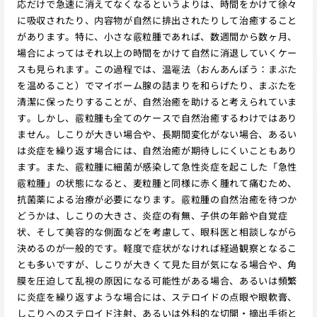
応だけで急速に消えてなくなるというよりは、時間をかけて徐々
に吸収されたり、内容物が自然に排出されたりして治癒すること
があります。特に、小さな霰粒腫であれば、数週間から数ヶ月、
場合によってはそれ以上の時間をかけて自然に消退していくケー
スも見られます。この過程では、温罨法（おんあんぽう：まぶた
を温めること）でマイボーム腺の詰まりを和らげたり、まぶたを
清潔に保ったりすることが、自然治癒を助けると考えられていま
す。しかし、霰粒腫も全てのケースで自然治癒するわけではあり
ません。しこりが大きい場合や、長期間変化がない場合、あるい
は炎症を繰り返す場合には、自然治癒が期待しにくいこともあり
ます。また、霰粒腫に細菌が感染して急性炎症を起こした「急性
霰粒腫」の状態になると、麦粒腫と同様に赤く腫れて痛むため、
抗菌薬による治療が必要になります。霰粒腫の自然治癒を待つか
どうかは、しこりの大きさ、炎症の有無、子供の年齢や自覚症
状、そして美容的な側面などを考慮して、眼科医と相談しながら
決めるのが一般的です。軽度で症状がなければ経過観察となるこ
とも多いですが、しこりが大きくて見た目が気になる場合や、角
膜を圧迫して乱視の原因になる可能性がある場合、あるいは頻繁
に炎症を繰り返すような場合には、ステロイドの点眼や眼軟膏、
しこりへのステロイド注射、あるいは外科的な切開・摘出手術と