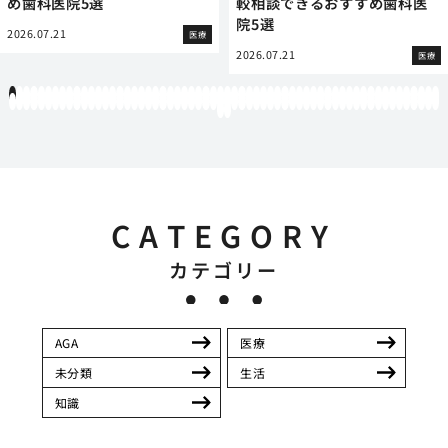
め歯科医院5選
較相談できるおすすめ歯科医
院5選
2026.07.21
医療
2026.07.21
医療
1
2
3
4
5
6
7
8
9
10
11
12
13
14
15
16
17
18
19
20
21
22
23
24
25
26
27
28
29
30
31
32
33
34
35
36
37
38
39
40
41
42
43
44
45
46
47
48
49
50
51
52
53
54
55
56
57
58
59
60
61
62
63
64
65
66
67
68
69
70
71
72
73
74
75
76
77
78
79
80
81
82
83
84
85
86
87
88
89
90
91
92
93
94
95
96
97
98
99
100
101
102
103
104
105
106
107
108
109
110
111
112
113
114
115
116
117
118
119
12
121
122
CATEGORY
カテゴリー
AGA
医療
未分類
生活
知識