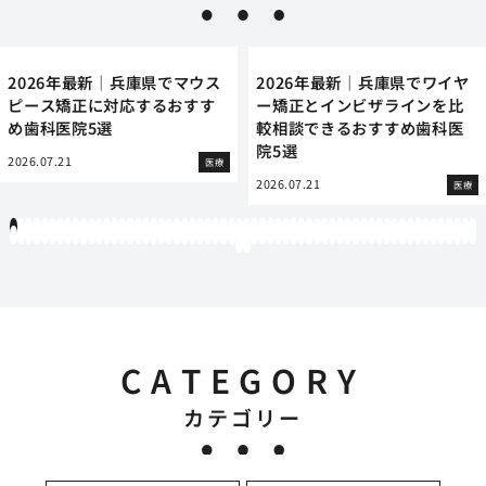
2026年最新｜兵庫県でマウス
2026年最新｜兵庫県でワイヤ
ピース矯正に対応するおすす
ー矯正とインビザラインを比
め歯科医院5選
較相談できるおすすめ歯科医
院5選
2026.07.21
医療
2026.07.21
医療
1
2
3
4
5
6
7
8
9
10
11
12
13
14
15
16
17
18
19
20
21
22
23
24
25
26
27
28
29
30
31
32
33
34
35
36
37
38
39
40
41
42
43
44
45
46
47
48
49
50
51
52
53
54
55
56
57
58
59
60
61
62
63
64
65
66
67
68
69
70
71
72
73
74
75
76
77
78
79
80
81
82
83
84
85
86
87
88
89
90
91
92
93
94
95
96
97
98
99
100
101
102
103
104
105
106
107
108
109
110
111
112
113
114
115
116
117
118
119
12
121
122
CATEGORY
カテゴリー