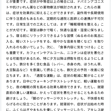
とが重要です。症状が中等症以上の場合には、ドパミンアゴニス
トや抗けいれん薬などの薬物療法が検討されます。これらの薬
は、症状を効果的に抑えることができますが、副作用や長期使用
に伴う注意点もあるため、定期的な通院と医師との連携が不可欠
です。日常生活での工夫としては、まず「睡眠環境を整える」こ
とが大切です。寝室は静かで暗く、快適な温度・湿度に保ちまし
ょう。寝る前にリラックスできるような習慣（ぬるめのお風呂に
入る、軽いストレッチをする、穏やかな音楽を聴くなど）を取り
入れるのも良いでしょう。次に、「食事内容に気をつける」こと
も重要です。カフェインやアルコール、ニコチンは症状を悪化さ
せる可能性があるため、特に夕方以降は摂取を控えるようにしま
しょう。鉄分を多く含む食品（レバー、赤身の肉、ほうれん草、
大豆製品など）を意識して摂ることも、鉄欠乏の予防・改善に役
立ちます。また、「適度な運動」は、症状の軽減に繋がることが
あります。日中にウォーキングやストレッチなど、軽い運動を行
うと、夜の睡眠の質を高める効果も期待できます。ただし、就寝
直前の激しい運動は、かえって症状を悪化させることもあるため
避けましょう。「脚のマッサージやストレッチ」も、不快感を和
らげるのに役立つことがあります。就寝前や、症状が出始めた時
に、ふくらはぎや太ももを優しくマッサージしたり、アキレス腱