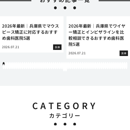
2026年最新｜兵庫県でマウス
2026年最新｜兵庫県でワイヤ
ピース矯正に対応するおすす
ー矯正とインビザラインを比
め歯科医院5選
較相談できるおすすめ歯科医
院5選
2026.07.21
医療
2026.07.21
医療
1
2
3
4
5
6
7
8
9
10
11
12
13
14
15
16
17
18
19
20
21
22
23
24
25
26
27
28
29
30
31
32
33
34
35
36
37
38
39
40
41
42
43
44
45
46
47
48
49
50
51
52
53
54
55
56
57
58
59
60
61
62
63
64
65
66
67
68
69
70
71
72
73
74
75
76
77
78
79
80
81
82
83
84
85
86
87
88
89
90
91
92
93
94
95
96
97
98
99
100
101
102
103
104
105
106
107
108
109
110
111
112
113
114
115
116
117
118
119
12
121
122
CATEGORY
カテゴリー