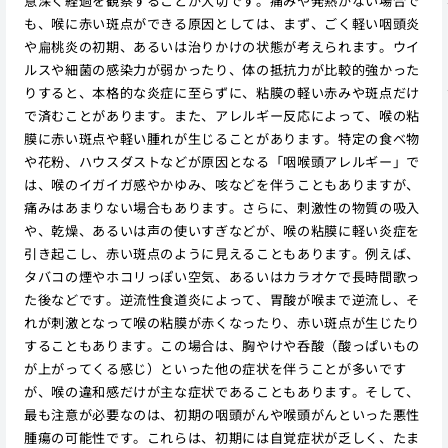
意深く経過を観察することが大切です。痛みや発熱がない場合で
も、喉に赤い斑点ができる原因としては、まず、ごく軽い咽頭炎
や扁桃炎の初期、あるいは治りかけの状態が考えられます。ウイ
ルスや細菌の感染力が弱かったり、体の抵抗力が比較的強かった
りすると、本格的な炎症に至らずに、粘膜の軽い赤みや斑点だけ
で済むことがあります。また、アレルギー反応によって、喉の粘
膜に赤い斑点や軽い腫れが生じることがあります。特定の食べ物
や花粉、ハウスダストなどが原因となる「咽喉頭アレルギー」で
は、喉のイガイガ感やかゆみ、咳などを伴うこともありますが、
痛みはあまりない場合もあります。さらに、刺激性の物質の吸入
や、乾燥、あるいは声の使いすぎなどが、喉の粘膜に軽い炎症を
引き起こし、赤い斑点のように見えることもあります。例えば、
タバコの煙やホコリっぽい空気、あるいはカラオケで長時間歌っ
た後などです。逆流性食道炎によって、胃酸が喉まで逆流し、そ
れが刺激となって喉の粘膜が赤くなったり、赤い斑点が生じたり
することもあります。この場合は、胸やけや呑酸（酸っぱいもの
が上がってくる感じ）といった他の症状を伴うことが多いです
が、喉の違和感だけが主な症状であることもあります。そして、
最も注意が必要なのは、初期の咽頭がんや喉頭がんといった悪性
腫瘍の可能性です。これらは、初期には自覚症状が乏しく、たま