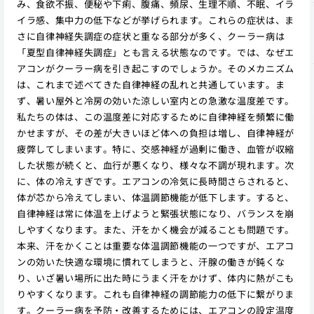
み、食欲不振、便秘や下痢、腹痛、頻尿、生理不順、不眠、イラ
イラ感、集中力の低下などが挙げられます。これらの症状は、ま
さに自律神経失調症の症状と重なる部分が多く、クーラー病は
「夏型自律神経失調症」とも言える状態なのです。では、なぜエ
アコンがクーラー病を引き起こすのでしょうか。そのメカニズム
は、これまで述べてきた自律神経の乱れと共通しています。ま
ず、暑い屋外と冷房の効いた涼しい室内との急激な温度差です。
私たちの体は、この温度差に対応するために自律神経を頻繁に働
かせますが、その差が大きいほど体への負担は増し、自律神経が
疲弊してしまいます。特に、交感神経が過剰に働き、血管が収縮
した状態が続くと、血行が悪くなり、様々な不調が現れます。次
に、体の冷えすぎです。エアコンの冷気に長時間さらされると、
体が芯から冷えてしまい、体温調節機能が低下します。すると、
自律神経は常に体温を上げようと緊張状態になり、バランスを崩
しやすくなります。また、汗をかく機会が減ることも問題です。
本来、汗をかくことは重要な体温調節機能の一つですが、エアコ
ンの効いた快適な環境に慣れてしまうと、汗腺の働きが鈍くな
り、いざ暑い場所に出た時にうまく汗をかけず、体内に熱がこも
りやすくなります。これも自律神経の調節能力の低下に繋がりま
す。クーラー病を予防・改善するためには、エアコンの設定温度