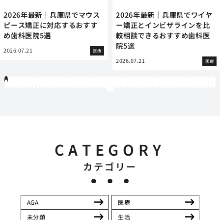
2026年最新｜兵庫県でマウス
2026年最新｜兵庫県でワイヤ
ピース矯正に対応するおすす
ー矯正とインビザラインを比
め歯科医院5選
較相談できるおすすめ歯科医
院5選
2026.07.21
医療
2026.07.21
医療
1
2
3
4
5
6
7
8
9
10
11
12
13
14
15
16
17
18
19
20
21
22
23
24
25
26
27
28
29
30
31
32
33
34
35
36
37
38
39
40
41
42
43
44
45
46
47
48
49
50
51
52
53
54
55
56
57
58
59
60
61
62
63
64
65
66
67
68
69
70
71
72
73
74
75
76
77
78
79
80
81
82
83
84
85
86
87
88
89
90
91
92
93
94
95
96
97
98
99
100
101
102
103
104
105
106
107
108
109
110
111
112
113
114
115
116
117
118
119
12
121
122
CATEGORY
カテゴリー
AGA
医療
未分類
生活