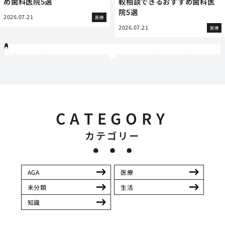
め歯科医院5選
較相談できるおすすめ歯科医
院5選
2026.07.21
医療
2026.07.21
医療
1
2
3
4
5
6
7
8
9
10
11
12
13
14
15
16
17
18
19
20
21
22
23
24
25
26
27
28
29
30
31
32
33
34
35
36
37
38
39
40
41
42
43
44
45
46
47
48
49
50
51
52
53
54
55
56
57
58
59
60
61
62
63
64
65
66
67
68
69
70
71
72
73
74
75
76
77
78
79
80
81
82
83
84
85
86
87
88
89
90
91
92
93
94
95
96
97
98
99
100
101
102
103
104
105
106
107
108
109
110
111
112
113
114
115
116
117
118
119
12
121
122
CATEGORY
カテゴリー
AGA
医療
未分類
生活
知識