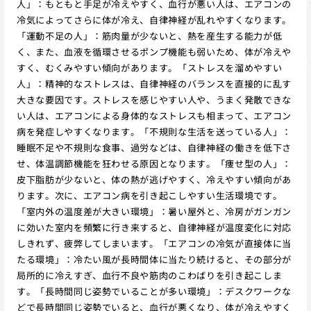
人」：もともと手足が冷えやすく、血行が悪い人は、エアコンの
冷気によってさらに体が冷え、自律神経が乱れやすくなります。
「運動不足の人」：筋肉量が少ないと、熱を産生する能力が低
く、また、血液を循環させるポンプ機能も弱いため、体が冷えや
すく、むくみやすい傾向があります。「ストレスを溜めやすい
人」：精神的なストレスは、自律神経のバランスを直接的に乱す
大きな要因です。ストレスを感じやすい人や、うまく発散できな
い人は、エアコンによる身体的なストレスも相まって、エアコン
病を発症しやすくなります。「不規則な生活を送っている人」：
睡眠不足や不規則な食事、過労などは、自律神経の働きを低下さ
せ、体温調節機能を狂わせる原因となります。「痩せ型の人」：
皮下脂肪が少ないと、体の熱が逃げやすく、冷えやすい傾向があ
ります。次に、エアコン病を引き起こしやすい生活環境です。
「室内外の温度差が大きい環境」：暑い屋外と、冷房がガンガン
に効いた室内を頻繁に行き来すると、自律神経が温度変化に対応
しきれず、疲弊してしまいます。「エアコンの冷気が直接体に当
たる環境」：冷たい風が長時間体に当たり続けると、その部分が
局所的に冷えすぎ、血行不良や筋肉のこわばりを引き起こしま
す。「長時間同じ姿勢でいることが多い環境」：デスクワークな
どで長時間同じ姿勢でいると、血行が悪くなり、体が冷えやすく