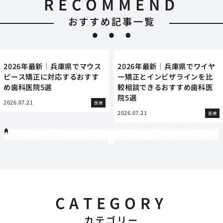
RECOMMEND
おすすめ記事一覧
2026年最新｜兵庫県でマウス
2026年最新｜兵庫県でワイヤ
ピース矯正に対応するおすす
ー矯正とインビザラインを比
め歯科医院5選
較相談できるおすすめ歯科医
院5選
2026.07.21
医療
2026.07.21
医療
1
2
3
4
5
6
7
8
9
10
11
12
13
14
15
16
17
18
19
20
21
22
23
24
25
26
27
28
29
30
31
32
33
34
35
36
37
38
39
40
41
42
43
44
45
46
47
48
49
50
51
52
53
54
55
56
57
58
59
60
61
62
63
64
65
66
67
68
69
70
71
72
73
74
75
76
77
78
79
80
81
82
83
84
85
86
87
88
89
90
91
92
93
94
95
96
97
98
99
100
101
102
103
104
105
106
107
108
109
110
111
112
113
114
115
116
117
118
119
12
121
122
CATEGORY
カテゴリー