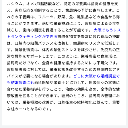
ルシウム、オメガ3脂肪酸など、特定の栄養素は歯肉の健康を支
え、炎症反応を抑制することで、歯周病の予防に寄与します。こ
れらの栄養素は、フルーツ、野菜、魚、乳製品などの食品から得
ることができます。適切な栄養摂取により、歯周病による炎症を
減らし、歯肉の回復を促進することが可能です。
大阪でもうレス
トランウェディングができる
抗酸化物質を豊富に含む食品の摂取
は、口腔内の細菌バランスを改善し、歯周病のリスクを低減しま
す。抗酸化物質は、体内の酸化ストレスを減少させ、免疫系の正
常な機能をサポートします。このように、栄養豊富な食生活は、
歯周病だけでなく、全身の健康を維持するためにも不可欠です。
歯周病患者に対しては、栄養状態を改善するための具体的なアド
バイスが必要になる場合があります。
どこに大阪から婚姻調査で
も結婚調査にも
歯科医師や栄養士と協力して、患者個々の状態に
合わせた栄養指導を行うことで、治療の効果を高め、全体的な健
康改善を図ることができます。結局のところ、歯周病の管理にお
いては、栄養摂取の改善が、口腔衛生の維持強化と並んで、重要
な柱の一つとなるのです。