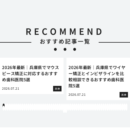
RECOMMEND
おすすめ記事一覧
2026年最新｜兵庫県でマウス
2026年最新｜兵庫県でワイヤ
ピース矯正に対応するおすす
ー矯正とインビザラインを比
め歯科医院5選
較相談できるおすすめ歯科医
院5選
2026.07.21
医療
2026.07.21
医療
1
2
3
4
5
6
7
8
9
10
11
12
13
14
15
16
17
18
19
20
21
22
23
24
25
26
27
28
29
30
31
32
33
34
35
36
37
38
39
40
41
42
43
44
45
46
47
48
49
50
51
52
53
54
55
56
57
58
59
60
61
62
63
64
65
66
67
68
69
70
71
72
73
74
75
76
77
78
79
80
81
82
83
84
85
86
87
88
89
90
91
92
93
94
95
96
97
98
99
100
101
102
103
104
105
106
107
108
109
110
111
112
113
114
115
116
117
118
119
12
121
122