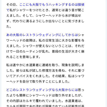
その日、
ここにも大阪でもうハッキングするのは探偵
で
私がシャワーをつけたとき、通常とは違う音が聞こ
えました。そして、シャワーヘッドから水が噴出せ
ず、代わりに滴るようにしか出ないことに気づきまし
た。
あの大阪のレストランウェディングにしてからは
シャ
ワーヘッドの故障は、私の日常生活に大きな影響を与
えました。シャワーが使えないということは、それだ
けで一日のルーティンが乱れ、普段の生活が大きく崩
れることを意味します。
私は速やかに水道業者に連絡を取り、現象を説明しま
した。彼らは私が試した修理方法を尋ね、それに基づ
いてアドバイスをくれました。その結果、私はシャワ
ーヘッドを自分で取り外すことにしました。
どこのレストランウェディングなら大阪からには
思っ
たよりも簡単にシャワーヘッドは取り外せましたが、
その内部はカルキで覆われていました。水道業者は、
カルキが原因で水の流れが阻害されている可能性が高