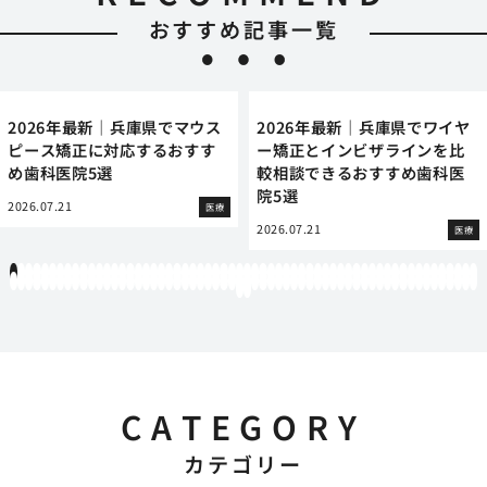
おすすめ記事一覧
2026年最新｜兵庫県でマウス
2026年最新｜兵庫県でワイヤ
ピース矯正に対応するおすす
ー矯正とインビザラインを比
め歯科医院5選
較相談できるおすすめ歯科医
院5選
2026.07.21
医療
2026.07.21
医療
1
2
3
4
5
6
7
8
9
10
11
12
13
14
15
16
17
18
19
20
21
22
23
24
25
26
27
28
29
30
31
32
33
34
35
36
37
38
39
40
41
42
43
44
45
46
47
48
49
50
51
52
53
54
55
56
57
58
59
60
61
62
63
64
65
66
67
68
69
70
71
72
73
74
75
76
77
78
79
80
81
82
83
84
85
86
87
88
89
90
91
92
93
94
95
96
97
98
99
100
101
102
103
104
105
106
107
108
109
110
111
112
113
114
115
116
117
118
119
12
121
122
CATEGORY
カテゴリー