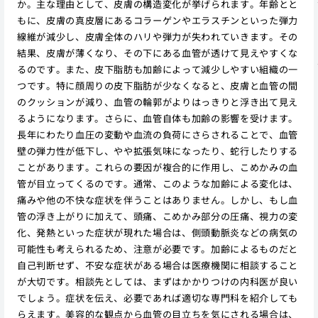
か。主な理由として、皮膚の構造変化が挙げられます。年齢とと
もに、皮膚の真皮層にあるコラーゲンやエラスチンといった弾力
線維が減少し、皮膚全体のハリや弾力が失われていきます。その
結果、皮膚が薄くなり、その下にある血管が透けて見えやすくな
るのです。また、皮下脂肪も加齢によって減少しやすい組織の一
つです。特に顔周りの皮下脂肪が少なくなると、皮膚と血管の間
のクッションが減り、血管の輪郭がよりはっきりと浮き出て見え
るようになります。さらに、血管自体も加齢の影響を受けます。
長年にわたり血圧の変動や血流の負荷にさらされることで、血管
壁の弾力性が低下し、やや拡張気味になったり、蛇行したりする
ことがあります。これらの要因が複合的に作用し、こめかみの血
管が目立ってくるのです。通常、このような加齢による変化は、
痛みや他の不快な症状を伴うことはありません。しかし、もし血
管の浮き上がりに加えて、頭痛、こめかみ部分の圧痛、視力の変
化、発熱といった症状が現れた場合は、側頭動脈炎などの病気の
可能性も考えられるため、注意が必要です。加齢によるものだと
自己判断せず、不安な症状がある場合は医療機関に相談すること
が大切です。相談先としては、まずはかかりつけの内科医が良い
でしょう。症状を伝え、必要であれば適切な専門科を紹介しても
らえます。美容的な観点から血管の目立ちを気にされる場合は、