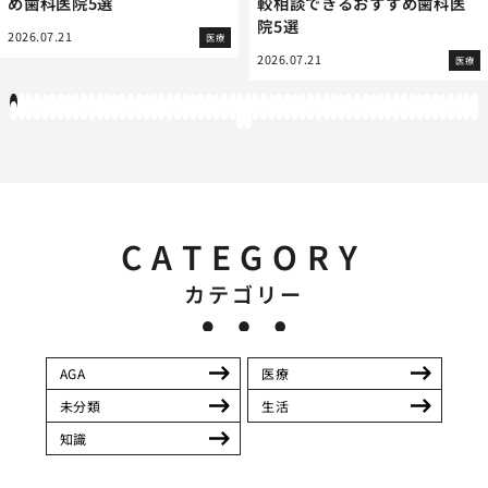
め歯科医院5選
較相談できるおすすめ歯科医
院5選
2026.07.21
医療
2026.07.21
医療
1
2
3
4
5
6
7
8
9
10
11
12
13
14
15
16
17
18
19
20
21
22
23
24
25
26
27
28
29
30
31
32
33
34
35
36
37
38
39
40
41
42
43
44
45
46
47
48
49
50
51
52
53
54
55
56
57
58
59
60
61
62
63
64
65
66
67
68
69
70
71
72
73
74
75
76
77
78
79
80
81
82
83
84
85
86
87
88
89
90
91
92
93
94
95
96
97
98
99
100
101
102
103
104
105
106
107
108
109
110
111
112
113
114
115
116
117
118
119
12
121
122
CATEGORY
カテゴリー
AGA
医療
未分類
生活
知識