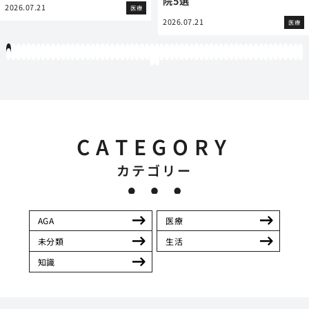
院5選
2026.07.21
医療
2026.07.21
医療
1
2
3
4
5
6
7
8
9
10
11
12
13
14
15
16
17
18
19
20
21
22
23
24
25
26
27
28
29
30
31
32
33
34
35
36
37
38
39
40
41
42
43
44
45
46
47
48
49
50
51
52
53
54
55
56
57
58
59
60
61
62
63
64
65
66
67
68
69
70
71
72
73
74
75
76
77
78
79
80
81
82
83
84
85
86
87
88
89
90
91
92
93
94
95
96
97
98
99
100
101
102
103
104
105
106
107
108
109
110
111
112
113
114
115
116
117
118
119
12
121
122
CATEGORY
カテゴリー
AGA
医療
未分類
生活
知識