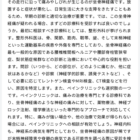
その走行に沿って痛みやしびれが生じるのが坐骨神経痛です。放
置すると症状が悪化し、日常生活に大きな支障をきたすこともあ
るため、早期の診断と適切な治療が重要です。では、この坐骨神
経痛が疑われる場合、まずどの診療科を受診すれば良いのでしょ
うか。最初に相談すべき診療科としては、整形外科が挙げられま
す。整形外科医は、骨、関節、筋肉、靭帯、腱、そして末梢神経
といった運動器系の疾患や外傷を専門としており、坐骨神経痛の
最も一般的な原因である腰椎椎間板ヘルニアや腰部脊柱管狭窄
症、梨状筋症候群などの診断と治療において中心的な役割を担い
ます。問診（いつから、どの部位が、どのように痛むか、他に症
状はあるかなど）や診察（神経学的診察、誘発テストなど）、そ
して必要に応じてレントゲン検査やMRI検査、CT検査などを行
い、原因を特定します。また、ペインクリニックも選択肢の一つ
です。ペインクリニックは、痛みの治療を専門とする診療科であ
り、坐骨神経痛のような神経の痛みに対して、薬物療法、神経ブ
ロック注射、理学療法といった専門的なアプローチで対応してく
れます。特に、痛みが強い場合や、他の治療で効果が得られない
場合には、ペインクリニックへの相談が有効でしょう。神経内科
も、神経系の病気を専門としており、坐骨神経痛の原因が稀です
が末梢神経障害や脊髄の病気である可能性を調べる際に受診を検