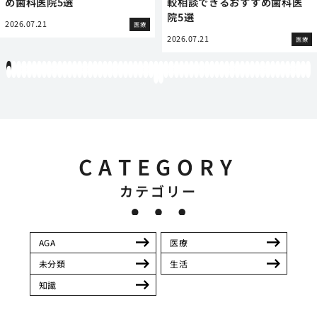
め歯科医院5選
較相談できるおすすめ歯科医
院5選
2026.07.21
医療
2026.07.21
医療
1
2
3
4
5
6
7
8
9
10
11
12
13
14
15
16
17
18
19
20
21
22
23
24
25
26
27
28
29
30
31
32
33
34
35
36
37
38
39
40
41
42
43
44
45
46
47
48
49
50
51
52
53
54
55
56
57
58
59
60
61
62
63
64
65
66
67
68
69
70
71
72
73
74
75
76
77
78
79
80
81
82
83
84
85
86
87
88
89
90
91
92
93
94
95
96
97
98
99
100
101
102
103
104
105
106
107
108
109
110
111
112
113
114
115
116
117
118
119
12
121
122
CATEGORY
カテゴリー
AGA
医療
未分類
生活
知識