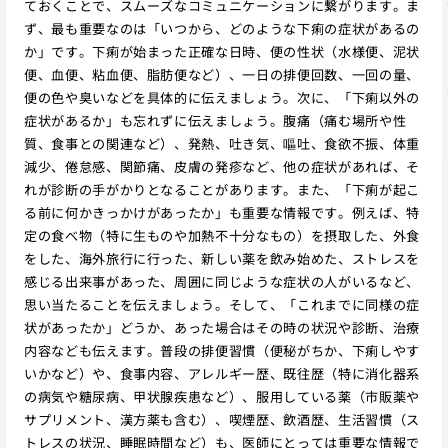
ておくことで、スムーズなコミュニケーションに繋がります。ま
ず、最も重要なのは「いつから、どのような下痢の症状があるの
か」です。下痢が始まった正確な日時、便の性状（水様便、泥状
便、血便、粘血便、脂肪便など）、一日の排便回数、一回の量、
便の色や臭いなどを具体的に伝えましょう。次に、「下痢以外の
症状があるか」も忘れずに伝えましょう。腹痛（痛む場所や性
質、食事との関連など）、発熱、吐き気、嘔吐、食欲不振、体重
減少、倦怠感、関節痛、皮膚の発疹など、他の症状があれば、そ
れが診断の手がかりとなることがあります。また、「下痢が起こ
る前に何かきっかけがあったか」も重要な情報です。例えば、特
定の食べ物（特に生ものや加熱不十分なもの）を摂取した、外食
をした、海外旅行に行った、新しい薬を飲み始めた、ストレスを
感じる出来事があった、周囲に同じような症状の人がいるなど、
思い当たることを伝えましょう。そして、「これまでに同様の症
状があったか」どうか、あった場合はその時の状況や診断、治療
内容なども伝えます。普段の排便習慣（便秘がちか、下痢しやす
いかなど）や、食事内容、アレルギー歴、既往歴（特に消化器系
の病気や糖尿病、甲状腺疾患など）、服用している薬（市販薬や
サプリメント、漢方薬も含む）、喫煙歴、飲酒歴、生活習慣（ス
トレスの状況、睡眠時間など）も、医師にとっては重要な情報で