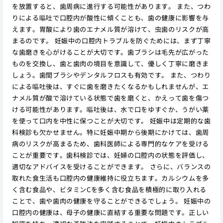
を放置すると、歯周病に進行する可能性があります。 また、つわ
りによる嘔吐で口腔内が酸性に傾くことも、歯の健康に影響を与
えます。胃酸により歯のエナメル質が溶けて、虫歯のリスクが高
まるのです。 妊娠中の口腔内トラブルを防ぐためには、まず丁寧
な歯磨きを心がけることが大切です。歯ブラシは毛先が広がった
ものを交換し、歯と歯肉の境目を意識して、優しく丁寧に磨きま
しょう。歯間ブラシやデンタルフロスも有効です。 また、つわり
による嘔吐後は、すぐに歯を磨きたくなるかもしれませんが、エ
ナメル質が酸で溶けている状態で歯を磨くと、かえって歯を傷つ
ける可能性があります。嘔吐後は、水で口をゆすぐか、うがい薬
を使って口内を中性に保つことが大切です。 妊娠中は定期的な歯
科検診も欠かせません。特に妊娠中期から後期にかけては、歯周
病のリスクが高まるため、歯科医師による専門的なケアを受ける
ことが重要です。歯科検診では、妊婦の口腔内の状態を評価し、
適切なアドバイスを受けることができます。 さらに、バランスの
取れた食生活も口腔内の健康維持に役立ちます。カルシウムを多
く含む食品や、ビタミンCを多く含む食品を積極的に取り入れる
ことで、歯や歯肉の健康を守ることができるでしょう。 妊娠中の
口腔内の健康は、母子の健康に直結する重要な問題です。正しい