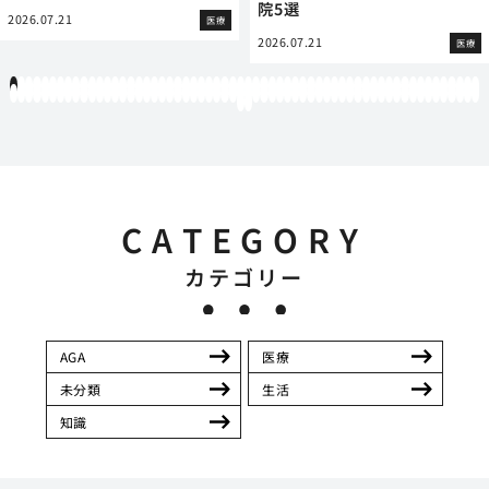
院5選
2026.07.21
医療
2026.07.21
医療
1
2
3
4
5
6
7
8
9
10
11
12
13
14
15
16
17
18
19
20
21
22
23
24
25
26
27
28
29
30
31
32
33
34
35
36
37
38
39
40
41
42
43
44
45
46
47
48
49
50
51
52
53
54
55
56
57
58
59
60
61
62
63
64
65
66
67
68
69
70
71
72
73
74
75
76
77
78
79
80
81
82
83
84
85
86
87
88
89
90
91
92
93
94
95
96
97
98
99
100
101
102
103
104
105
106
107
108
109
110
111
112
113
114
115
116
117
118
119
12
121
122
CATEGORY
カテゴリー
AGA
医療
未分類
生活
知識